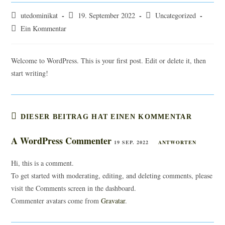
Beitrags-
Beitrag
Beitrags-
utedominikat
19. September 2022
Uncategorized
Autor:
veröffentlicht:
Kategorie:
Beitrags-
Ein Kommentar
Kommentare:
Welcome to WordPress. This is your first post. Edit or delete it, then
start writing!
DIESER BEITRAG HAT EINEN KOMMENTAR
A WordPress Commenter
19 SEP. 2022
ANTWORTEN
Hi, this is a comment.
To get started with moderating, editing, and deleting comments, please
visit the Comments screen in the dashboard.
Commenter avatars come from
Gravatar
.